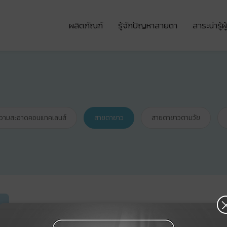
ผลิตภัณฑ์
รู้จักปัญหาสายตา
สาระน่ารู้
ความสะอาดคอนแทคเลนส์
สายตายาว
สายตายาวตามวัย