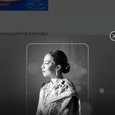
นแทคเลนส์สำหรับสายตาเอียง
บอช แอนด์ ลอมบ์
ซอฟเลนส์ เดลี่
ดิสโพสซิเบิล ทอริค
รายวัน บรรจุ 30 ชิ้น