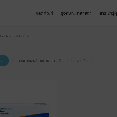
ผลิตภัณฑ์
รู้จักปัญหาสายตา
สาระน่ารู้
เลนส์สายตาเอียง
ยง
คอนแทคเลนส์สายตายาวตามวัย
ตาแห้ง