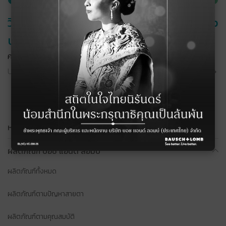
วิธีสะสมคะแนน และ วิธีการใช้งาน B+L Club
บน Line Official
คลิกเลย
Update : 11 ต.ค. 2568
อ่านต่อ
หน้าแรก
ผลิตภัณฑ์ บอช แอนด์ ลอมบ์
ผลิตภัณฑ์ทั้งหมด
ผลิตภัณฑ์ตามปัญหาสายตา
ผลิตภัณฑ์ตามคุณสมบัติ