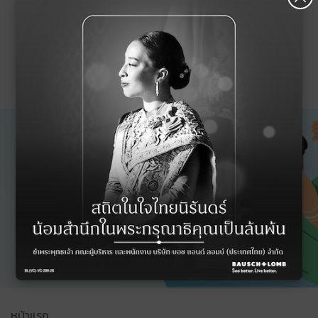
บอช แอนด์ ลอมบ์
ยาว
บอช แอนด์ ลอมบ์
อัลตรา วันเดย์ เดลี่ดิส
ไบโอทรู วันเดย์
โพสซิเบิล
ฟอร์ เพรสไบโอเพีย
ชนิด รายวัน / บรรจุ 30 ชิ้น
รายวัน บรรจุ 30 ชิ้น
หน้าแรก