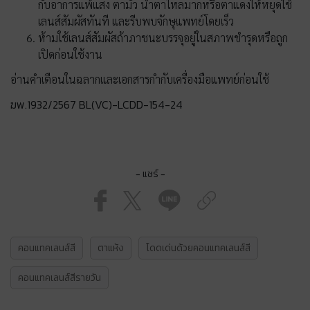
กับอาการแพ้แสง ตามัว น้ำตาไหลมากหรือตาแดงให้หยุดใช้
เลนส์สัมผัสทันที และรีบพบจักษุแพทย์โดยเร็ว
ห้ามใช้เลนส์สัมผัสถ้าภาชนะบรรจุอยู่ในสภาพชำรุดหรือถูก
เปิดก่อนใช้งาน
อ่านคำเตือนในฉลากและเอกสารกำกับเครื่องมือแพทย์ก่อนใช้
ฆพ.1932/2567 BL(VC)-LCDD-154-24
- แชร์ -
คอนแทคเลนส์สี
ตาแห้ง
โดดเด่นด้วยคอนแทคเลนส์สี
คอนแทคเลนส์สีรายวัน