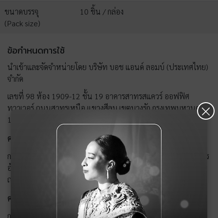
ขนาดบรรจุ
10 ชิ้น / กล่อง
(Pack size)
ข้อกำหนดการใช้
นำเข้าและจัดจำหน่ายโดย บริษัท บอช แอนด์ ลอมบ์ (ประเทศไทย)
จำกัด
×
เลขที่ 98 ห้อง 1909-12 ชั้น 19 อาคารสาทรสแควร์ ออฟฟิศ
ทาวเวอร์ ถนนสาทรเหนือ แขวงสีลม เขตบางรัก กรุงเทพมหานคร
10500 โทรศัพท์ 0-2643-7888 โทรสาร 0-2643-7889
คำเตือน
การใช้เลนส์สัมผัสโดยเฉพาะอย่างยิ่งการใช้ผิดวิธี มีความเสี่ยงต่อการ
อักเสบ หรือการติดเชื้อของดวงตา อาจรุนแรงถึงขั้นสูญเสียตาอย่าง
ถาวรได้
คำแนะนำ
การใช้เลนส์สัมผัสควรได้รับการสั่งใช้และตรวจติดตามทุกปีโดยจักษุ