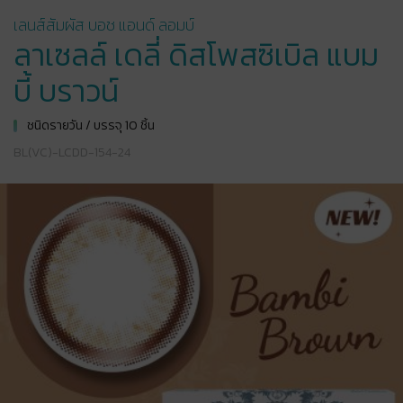
เลนส์สัมผัส บอช แอนด์ ลอมบ์
ลาเซลล์ เดลี่ ดิสโพสซิเบิล แบม
บี้ บราวน์
ชนิดรายวัน / บรรจุ 10 ชิ้น
BL(VC)-LCDD-154-24