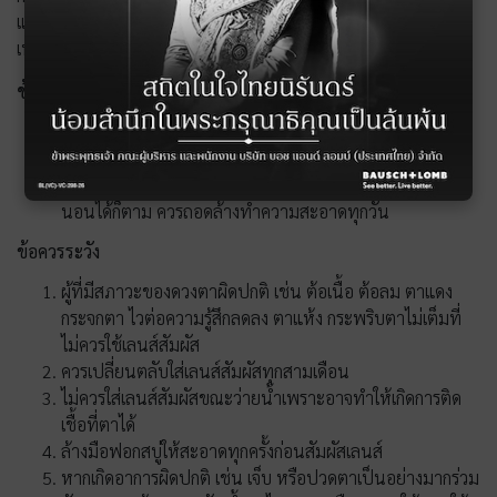
แพทย์ หรือผู้ประกอบการโรคศิลปะ โดยอาศัยทัศนมาตรศาสตร์
เท่านั้น
ข้อห้ามใช้
ห้ามใส่เลนส์สัมผัสนานเกินระยะเวลาที่กำหนด
ห้ามใส่เลนส์สัมผัสร่วมกับบุคคลอื่น
ห้ามใส่เลนส์สัมผัสทุกชนิดเวลานอนถึงแม้ว่าจะเป็นชนิดใส่
นอนได้ก็ตาม ควรถอดล้างทำความสะอาดทุกวัน
ข้อควรระวัง
ผู้ที่มีสภาวะของดวงตาผิดปกติ เช่น ต้อเนื้อ ต้อลม ตาแดง
กระจกตา ไวต่อความรู้สึกลดลง ตาแห้ง กระพริบตาไม่เต็มที่
ไม่ควรใช้เลนส์สัมผัส
ควรเปลี่ยนตลับใส่เลนส์สัมผัสทุกสามเดือน
ไม่ควรใส่เลนส์สัมผัสขณะว่ายน้ำเพราะอาจทำให้เกิดการติด
เชื้อที่ตาได้
ล้างมือฟอกสบู่ให้สะอาดทุกครั้งก่อนสัมผัสเลนส์
หากเกิดอาการผิดปกติ เช่น เจ็บ หรือปวดตาเป็นอย่างมากร่วม