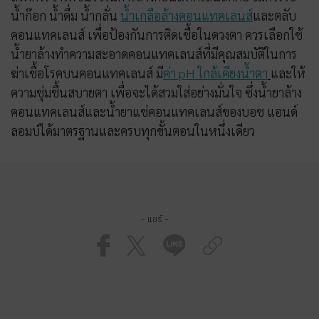
น้ำก๊อก น้ำดื่ม น้ำกลั่น
น้ำเกลือล้างคอนแทคเลนส์
และตลับ
คอนแทคเลนส์ เพื่อป้องกันการติดเชื้อในดวงตา ควรเลือกใช้
น้ำยาล้างทำความสะอาดคอนแทคเลนส์ที่มีคุณสมบัติในการ
ฆ่าเชื้อโรคบนคอนแทคเลนส์ มี
ค่า pH ใกล้เคียงน้ำตา
และให้
ความชุ่มชื้นสบายตา เพื่อจะได้สวมใส่อย่างมั่นใจ ซึ่งน้ำยาล้าง
คอนแทคเลนส์และน้ำยาแช่คอนแทคเลนส์ของบอช แอนด์
ลอมบ์ได้มาตรฐานและครบทุกขั้นตอนในหนึ่งเดียว
- แชร์ -