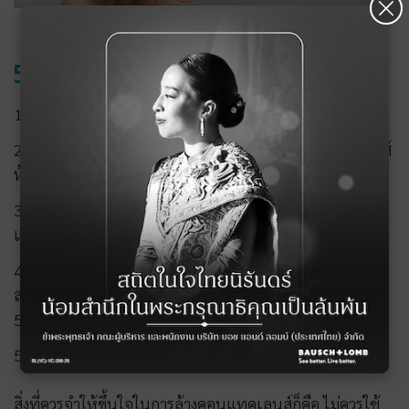
×
5 ขั้นตอนล้างตลับคอนแทคเลนส์
1)
เท
- เทน้ำยาแช่คอนแทคเลนส์เก่าจากตลับออกให้หมด
2)
ล้าง
- ล้างตลับคอนแทคเลนส์ด้วยน้ำยาล้างคอนแทคเลนส์
ห้ามใช้น้ำก๊อกหรือน้ำดื่มขวดเด็ดขาด
3)
ถู
- ถูด้านในตลับคอนแทคเลนส์ อย่าลืมล้างมือให้สะอาด
และเช็ดให้แห้งก่อนถูทุกครั้ง
4)
เป่า
- เป่าตลับคอนแทคเลนส์ให้แห้งหรือคว่ำไว้ให้แห้ง
สนิท นานๆ ครั้งควรเอาตลับคอนแทคเลนส์มาต้มน้ำร้อน 4 –
5 นาที
5)
เปลี่ยน
- เปลี่ยนตลับเก็บคอนแทคเลนส์ทุกเดือน
สิ่งที่ควรจำให้ขึ้นใจในการล้างคอนแทคเลนส์ก็คือ ไม่ควรใช้