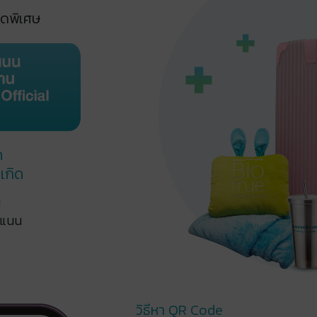
ุดพิเศษ​
ด
เกิด
น
ะแนน
วิธีหา QR Code