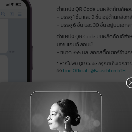
ตำแหน่ง QR Code บนผลิตภัณฑ์คอน
- บรรจุ 1 ชิ้น และ 2 ชิ้น อยู่ด้านหลัง
- บรรจุ 6 ชิ้น และ 30 ชิ้น อยู่บนเอก
ตำแหน่ง QR Code บนผลิตภัณฑ์สำหร
บอช แอนด์ ลอมบ์​
- ขนาด 355 มล. ลอกสติ๊กเตอร์ข้างก
* หากไม่พบ QR Code กรุณาเก็บเอกสารกำ
ยัง
Line Official : @BauschLombTH