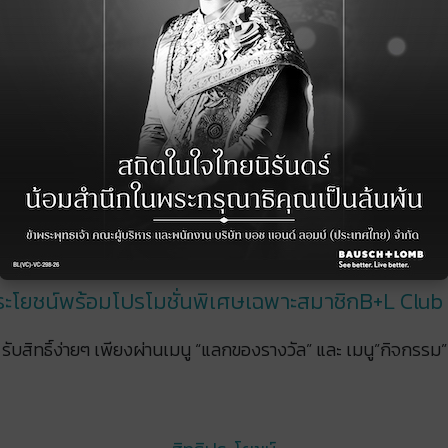
ระโยชน์พร้อมโปรโมชั่นพิเศษเฉพาะสมาชิกB+L Club เท
รับสิทธิ์ง่ายๆ เพียงผ่านเมนู
“แลกของรางวัล” และ เมนู”กิจกรรม”​